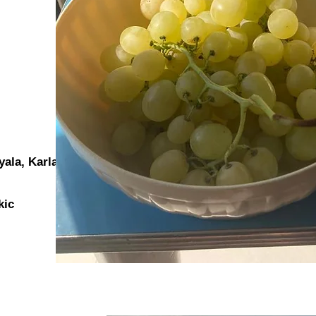
Ayala, Karla Meneses
kic