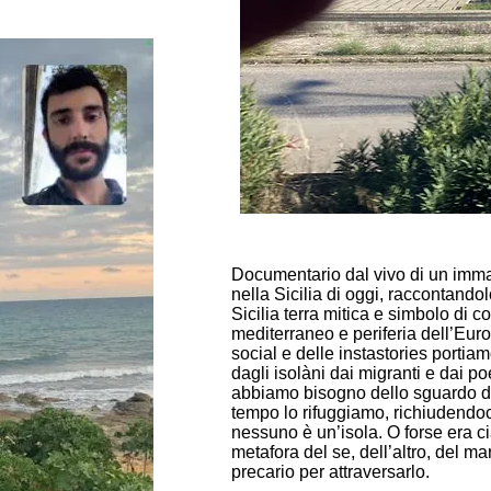
Documentario dal vivo di un imma
nella Sicilia di oggi, raccontand
Sicilia terra mitica e simbolo di 
mediterraneo e periferia dell’Europa
social e delle instastories portiamo
dagli isolàni dai migranti e dai p
abbiamo bisogno dello sguardo degl
tempo lo rifuggiamo, richiudendoc
nessuno è un’isola. O forse era c
metafora del se, dell’altro, del 
precario per attraversarlo.