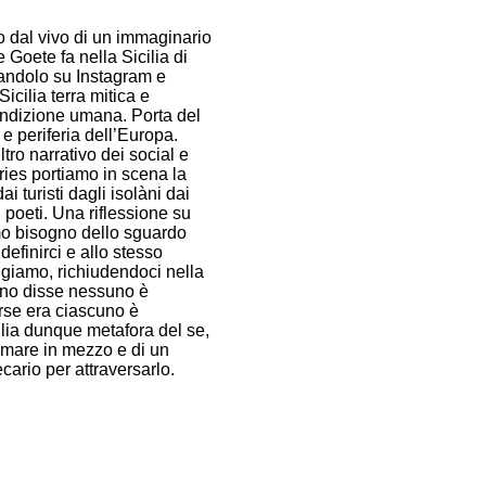
 dal vivo di un immaginario
 Goete fa nella Sicilia di
andolo su Instagram e
icilia terra mitica e
ondizione umana. Porta del
e periferia dell’Europa.
iltro narrativo dei social e
ories portiamo in scena la
ai turisti dagli isolàni dai
 poeti. Una riflessione su
 bisogno dello sguardo
 definirci e allo stesso
ggiamo, richiudendoci nella
uno disse nessuno è
orse era ciascuno è
ilia dunque metafora del se,
l mare in mezzo e di un
ario per attraversarlo.