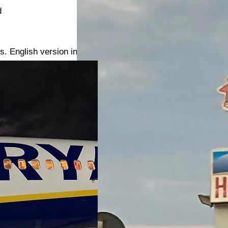
d
es. English version in process.
version for the
Classroom in Spanish
ce where the audience get transformed into a plant - El
Plura
 Creation Carlota Soldevila,
Teatre Lliure Barcelona