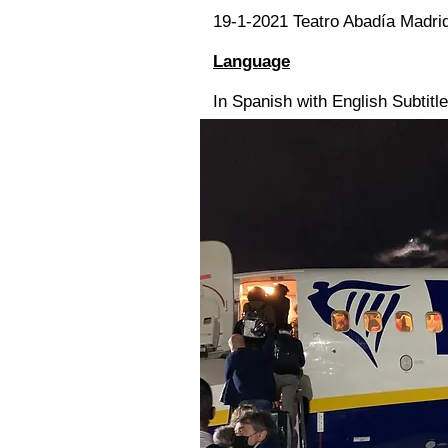
19-1-2021 Teatro Abadía Madri
Language
In Spanish with English Subtitl
Downloads
Click here for the performance 
Press
'Stato vegetale', the performan
Awards
With the support of Award to
Footage: