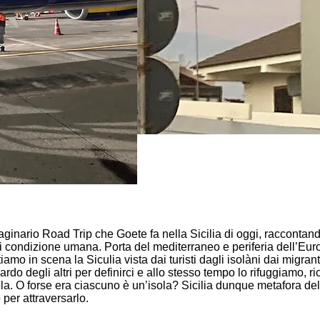
ginario Road Trip che Goete fa nella Sicilia di oggi, racconta
di condizione umana. Porta del mediterraneo e periferia dell’Europa
tiamo in scena la Siculia vista dai turisti dagli isolàni dai migran
o degli altri per definirci e allo stesso tempo lo rifuggiamo, ri
. O forse era ciascuno è un’isola? Sicilia dunque metafora del s
er attraversarlo.