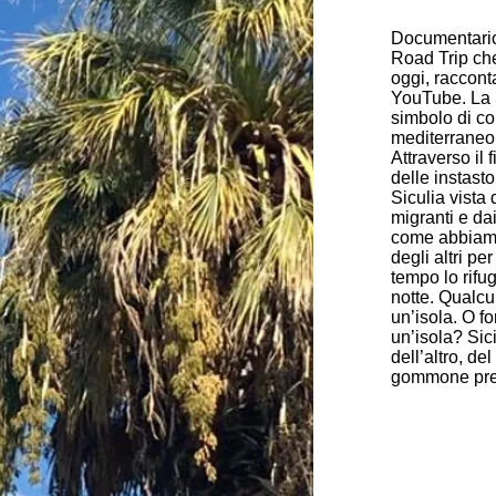
Documentario
Road Trip che
oggi, raccont
YouTube. La S
simbolo di c
mediterraneo 
Attraverso il f
delle instast
Siculia vista d
migranti e dai
come abbiamo
degli altri per
tempo lo rifu
notte. Qualc
un’isola. O f
un’isola? Sic
dell’altro, de
gommone prec