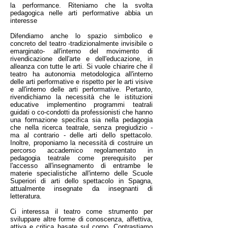
la performance. Riteniamo che la svolta
pedagogica nelle arti performative abbia un
interesse
Difendiamo anche lo spazio simbolico e
concreto del teatro -tradizionalmente invisibile o
emarginato- all'interno del movimento di
rivendicazione dell'arte e dell'educazione, in
alleanza con tutte le arti. Si vuole chiarire che il
teatro ha autonomia metodologica all'interno
delle arti performative e rispetto per le arti visive
e all'interno delle arti performative. Pertanto,
rivendichiamo la necessità che le istituzioni
educative implementino programmi teatrali
guidati o co-condotti da professionisti che hanno
una formazione specifica sia nella pedagogia
che nella ricerca teatrale, senza pregiudizio -
ma al contrario - delle arti dello spettacolo.
Inoltre, proponiamo la necessità di costruire un
percorso accademico regolamentato in
pedagogia teatrale come prerequisito per
l'accesso all'insegnamento di entrambe le
materie specialistiche all'interno delle Scuole
Superiori di arti dello spettacolo in Spagna,
attualmente insegnate da insegnanti di
letteratura.
Ci interessa il teatro come strumento per
sviluppare altre forme di conoscenza, affettiva,
attiva e critica basate sul corpo. Contrastiamo