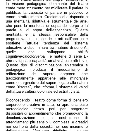
la visione pedagogica dominante del teatro
come mero strumento per migliorare il parlare in
pubblico, la capacità di parlare in pubblico o
come intrattenimento. Crediamo che risponda a
una mentalità riduttiva e strumentale dell'arte,
che pone la mente al di sopra del corpo e la
parola al di sopra dell'esperienza. Questa
mentalità è la stessa responsabile della
progressiva esclusione delle arti dall'obbligo e
sostiene l'attuale tendenza del sistema
educativo a discriminare tra materie di serie A,
quelle che sviluppano abilità
cognitive/calcolo/verbali, e materie di serie B-
che sviluppare capacità creative/socio-affettive.
Questo tipo di discriminazione epistemica e
pedagogica riproduce il meccanismo di
reificazione del sapere corporeo che
tradizionalmente appartiene alle minoranze
come emarginato e del sapere legato alla natura
come "risorsa", che informa il sistema di valori
dell'attuale cultura coloniale ed estrattivista.
Riconoscendo il teatro come forma di pensiero
corporeo e creativo in atto, si apre una base
metodologica senza pari per progettare
dispositivi di apprendimento che promuovano la
decolonizzazione e la costruzione di
atteggiamenti più sensibili, complessi e creativi
nei confronti della società nel suo insieme e
dell'ambiente. Vogliamo ridefinire il valore