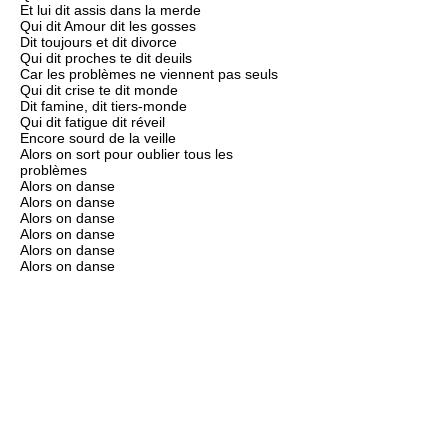
Et lui dit assis dans la merde
Qui dit Amour dit les gosses
Dit toujours et dit divorce
Qui dit proches te dit deuils
Car les problèmes ne viennent pas seuls
Qui dit crise te dit monde
Dit famine, dit tiers-monde
Qui dit fatigue dit réveil
Encore sourd de la veille
Alors on sort pour oublier tous les
problèmes
Alors on danse
Alors on danse
Alors on danse
Alors on danse
Alors on danse
Alors on danse
Alors on danse
Alors on danse
Alors on danse
Et là tu te dis que c'est fini car pire que ça
ce serait la mort
Quand tu crois enfin que tu t'en sors, quand
y en a plus et ben y en a encore
Est-ce la zik ou les problèmes?
Les problèmes ou bien la musique
Ça te prend les tripes, ça te prend la tête
Et puis tu pries pour que ça s'arrête