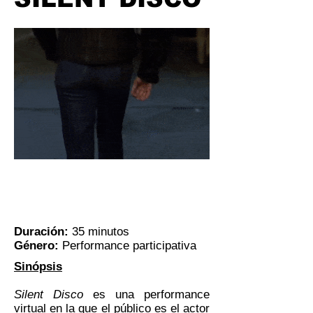
"Everybody is a silent disco, singing
her song inside, running along the
ride"
Duración:
35 minutos
Género:
Performance participativa
Sinópsis
Silent Disco
es una performance
virtual en la que el público es el actor